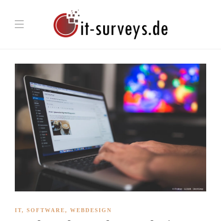
IT
,
SOFTWARE
,
WEBDESIGN