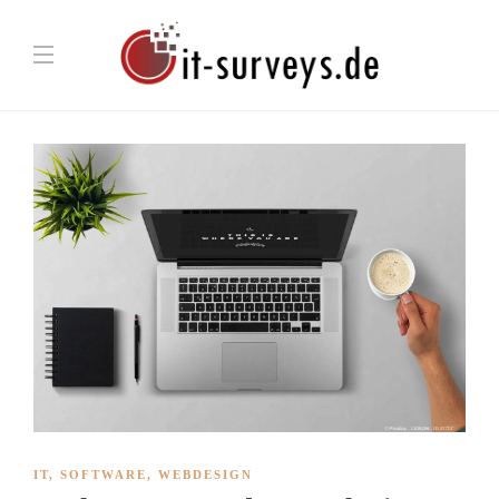
IT
,
SOFTWARE
,
WEBDESIGN